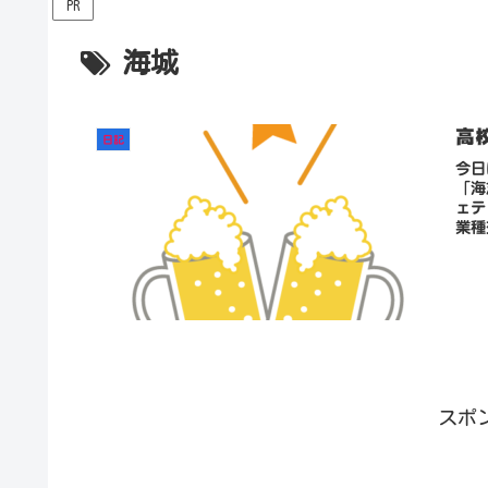
PR
海城
高
日記
今日
「海
ェテ
業種
スポ