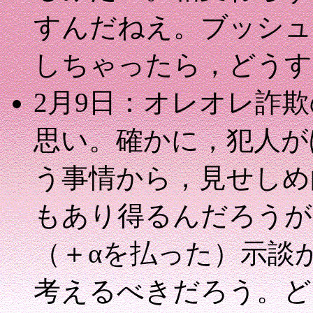
すんだねえ。ブッシュ
しちゃったら，どうす
2月9日：オレオレ詐
思い。確かに，犯人が
う事情から，見せしめ
もあり得るんだろうが
（＋αを払った）示談
考えるべきだろう。ど