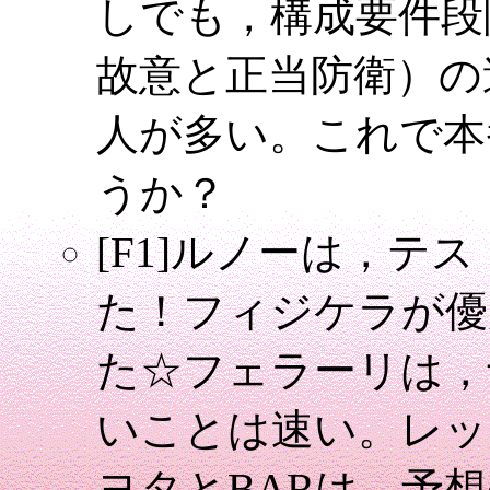
しでも，構成要件段
故意と正当防衛）の
人が多い。これで本
うか？
[F1]ルノーは，テ
た！フィジケラが優
た☆フェラーリは，
いことは速い。レッ
ヨタとBARは，予