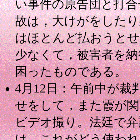
い事件の原告団と打合
故は，大けがをしたり
はほとんど払おうとせ
少なくて，被害者を納
困ったものである。
4月12日：午前中が
せをして，また霞が関
ビデオ撮り。法廷で弁
け。これがどう使われ